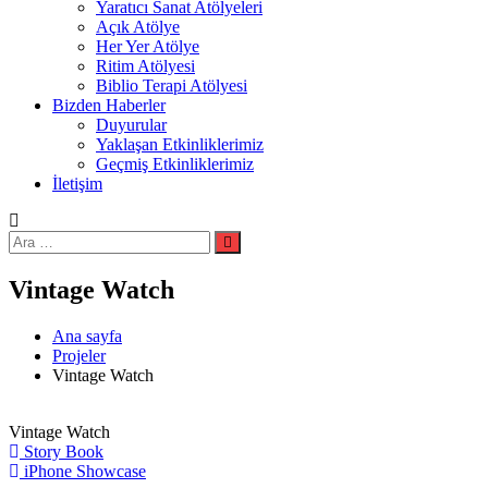
Yaratıcı Sanat Atölyeleri
Açık Atölye
Her Yer Atölye
Ritim Atölyesi
Biblio Terapi Atölyesi
Bizden Haberler
Duyurular
Yaklaşan Etkinliklerimiz
Geçmiş Etkinliklerimiz
İletişim
Ara:
Ara
Vintage Watch
Ana sayfa
Projeler
Vintage Watch
Vintage Watch
Yazı
Story Book
iPhone Showcase
gezinmesi