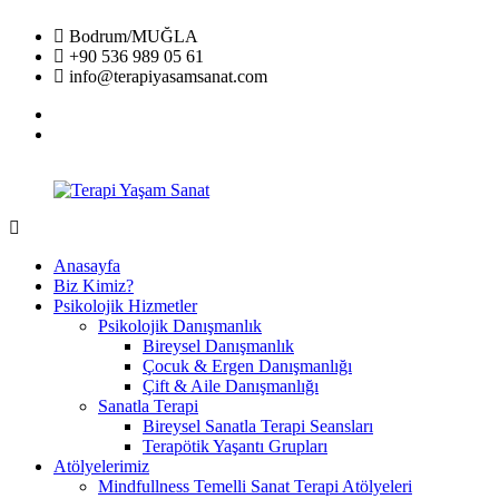
İçeriğe
Bodrum/MUĞLA
geç
+90 536 989 05 61
info@terapiyasamsanat.com
facebook
instagram
Terapi
Yaşam
Anasayfa
Sanat
Biz Kimiz?
Psikolojik Hizmetler
Psikolojik Danışmanlık
Bireysel Danışmanlık
Çocuk & Ergen Danışmanlığı
Çift & Aile Danışmanlığı
Sanatla Terapi
Bireysel Sanatla Terapi Seansları
Terapötik Yaşantı Grupları
Atölyelerimiz
Mindfullness Temelli Sanat Terapi Atölyeleri