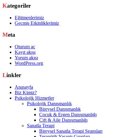
Kategoriler
Eğitmenlerimiz
Geçmiş Etkinliklerimiz
Meta
Oturum aç
Kayıt akışı
Yorum akışı
WordPress.org
Linkler
Anasayfa
Biz Kimiz?
Psikolojik Hizmetler
Psikolojik Danışmanlık
Bireysel Danışmanlık
Çocuk & Ergen Danışmanlığı
Çift & Aile Danışmanlığı
Sanatla Terapi
Bireysel Sanatla Terapi Seansları
Terapötik Yaşantı Grupları