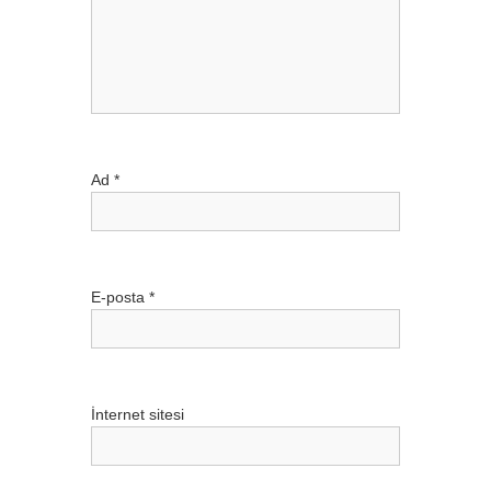
i
n
m
e
Ad
*
s
i
E-posta
*
İnternet sitesi