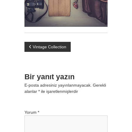
Y
Vintage Collection
a
z
Bir yanıt yazın
E-posta adresiniz yayınlanmayacak.
Gerekli
ı
alanlar
*
ile işaretlenmişlerdir
g
e
Yorum
*
z