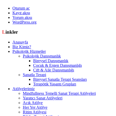
Oturum aç
Kayıt akışı
Yorum akışı
WordPress.org
Linkler
Anasayfa
Biz Kimiz?
Psikolojik Hizmetler
Psikolojik Danışmanlık
Bireysel Danışmanlık
Çocuk & Ergen Danışmanlığı
Çift & Aile Danışmanlığı
Sanatla Terapi
Bireysel Sanatla Terapi Seansları
Terapötik Yaşantı Grupları
Atölyelerimiz
Mindfullness Temelli Sanat Terapi Atölyeleri
Yaratıcı Sanat Atölyeleri
Açık Atölye
Her Yer Atölye
Ritim Atölyesi