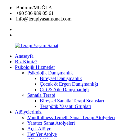
İçeriğe
Bodrum/MUĞLA
geç
+90 536 989 05 61
info@terapiyasamsanat.com
facebook
instagram
Anasayfa
Terapi
Biz Kimiz?
Yaşam
Psikolojik Hizmetler
Sanat
Psikolojik Danışmanlık
Bireysel Danışmanlık
Çocuk & Ergen Danışmanlığı
Çift & Aile Danışmanlığı
Sanatla Terapi
Bireysel Sanatla Terapi Seansları
Terapötik Yaşantı Grupları
Atölyelerimiz
Mindfullness Temelli Sanat Terapi Atölyeleri
Yaratıcı Sanat Atölyeleri
Açık Atölye
Her Yer Atölye