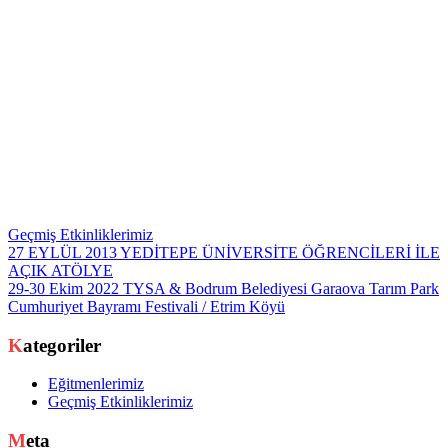
Geçmiş Etkinliklerimiz
Yazı
27 EYLÜL 2013 YEDİTEPE ÜNİVERSİTE ÖĞRENCİLERİ İLE
AÇIK ATÖLYE
gezinmesi
29-30 Ekim 2022 TYSA & Bodrum Belediyesi Garaova Tarım Park
Cumhuriyet Bayramı Festivali / Etrim Köyü
Kategoriler
Eğitmenlerimiz
Geçmiş Etkinliklerimiz
Meta