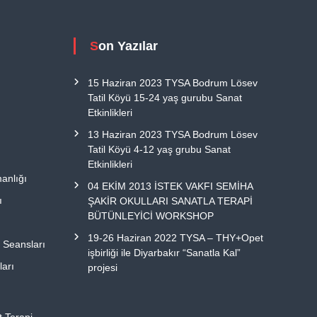
Son Yazılar
15 Haziran 2023 TYSA Bodrum Lösev
Tatil Köyü 15-24 yaş gurubu Sanat
Etkinlikleri
13 Haziran 2023 TYSA Bodrum Lösev
Tatil Köyü 4-12 yaş grubu Sanat
Etkinlikleri
anlığı
04 EKİM 2013 İSTEK VAKFI SEMİHA
ı
ŞAKİR OKULLARI SANATLA TERAPİ
BÜTÜNLEYİCİ WORKSHOP
19-26 Haziran 2022 TYSA – THY+Opet
i Seansları
işbirliği ile Diyarbakır “Sanatla Kal”
ları
projesi
t Terapi